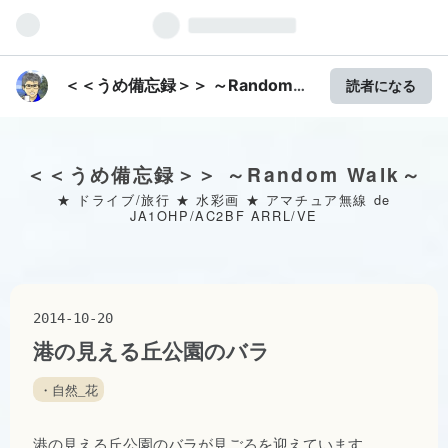
＜＜うめ備忘録＞＞ ～Random
読者になる
Walk～
＜＜うめ備忘録＞＞ ～Random Walk～
★ ドライブ/旅行 ★ 水彩画 ★ アマチュア無線 de
JA1OHP/AC2BF ARRL/VE
2014
-
10
-
20
港の見える丘公園のバラ
・自然_花
港の見える丘公園
のバラが見ごろを迎えています。