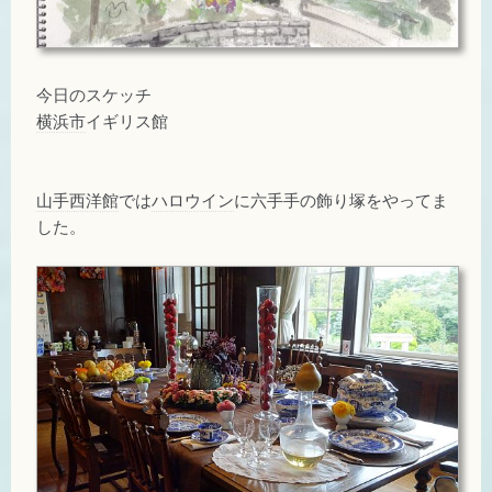
今日のスケッチ
横浜市
イギリス館
山手西洋館
では
ハロウイン
に六手手の飾り塚をやってま
した。